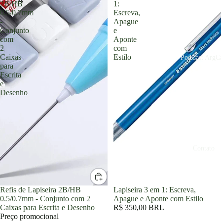
2B/HB
1:
0.5/0.7mm
Escreva,
-
Apague
Conjunto
e
com
Aponte
2
com
Caixas
Estilo
PodCast ArgCa
para
Escrita
e
Desenho
Contato
Promoção
Refis de Lapiseira 2B/HB
Lapiseira 3 em 1: Escreva,
0.5/0.7mm - Conjunto com 2
Apague e Aponte com Estilo
Caixas para Escrita e Desenho
R$ 350,00 BRL
Preço promocional