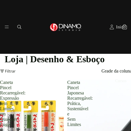
Início
Loja | Desenho & Esboço
Filtrar
Grade da colun
Cursos
Caneta
Caneta
Pincel
Pincel
Recarregável:
Japonesa
Expressão
Recarregável:
sem
Prática,
Limites
Sustentável
em
e
Qualquer
Sem
Lugar
Limites