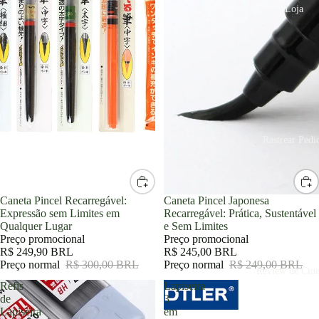
Loja
Rastrear Pedi
Promoção
Caneta Pincel Recarregável:
Promoção
Caneta Pincel Japonesa
Expressão sem Limites em
Recarregável: Prática, Sustentável
Qualquer Lugar
e Sem Limites
Preço promocional
Preço promocional
R$ 249,90 BRL
R$ 245,00 BRL
Preço normal
R$ 300,00 BRL
Preço normal
R$ 249,00 BRL
Review de Cin
Refis
Lapiseira
de
3
Lapiseira
em