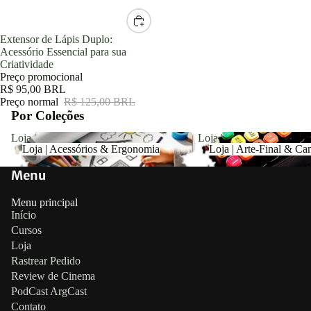
Promoção
Extensor de Lápis Duplo:
Acessório Essencial para sua
Criatividade
Preço promocional
R$ 95,00 BRL
Preço normal
R$ 125,00 BRL
Por Coleções
Loja | Acessórios & Ergonomia
Loja | Arte-Final & Canet
Loja | Acessórios & Ergonomia
Loja | Arte-Final & Ca
Menu
Menu principal
Início
Cursos
Loja
Rastrear Pedido
Review de Cinema
PodCast ArgCast
Contato