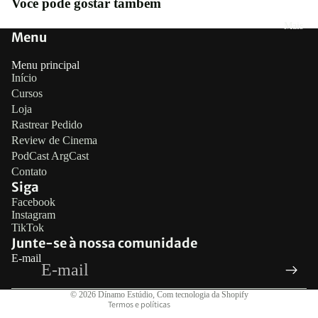
Você pode gostar também
Mais
Menu
Menu principal
Início
Cursos
Loja
Rastrear Pedido
Review de Cinema
PodCast ArgCast
Contato
Siga
Política de reembolso
Facebook
Instagram
Política de privacidade
TikTok
Termos de serviço
Junte-se à nossa comunidade
E-mail
Política de frete
Informações de contato
© 2026
Dínamo Estúdio
,
Com tecnologia da Shopify
Termos e políticas