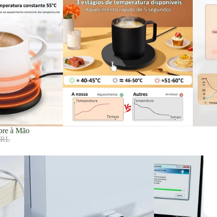
pre à Mão
BRL