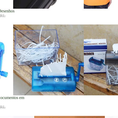
Desenhos
BRL
 Documentos em
BRL