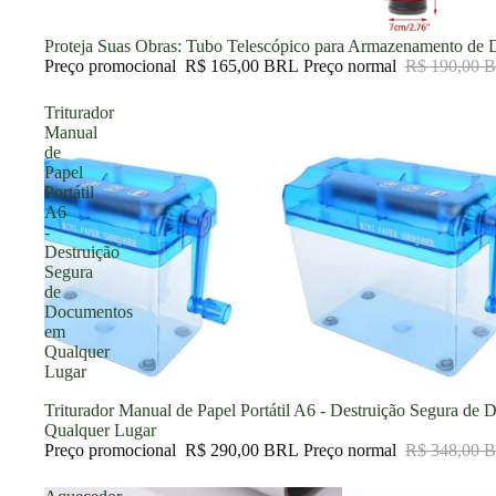
Promoção
Proteja Suas Obras: Tubo Telescópico para Armazenamento de 
Preço promocional
R$ 165,00 BRL
Preço normal
R$ 190,00 
Triturador
Manual
de
Papel
Portátil
A6
-
Destruição
Segura
de
Documentos
em
Qualquer
Lugar
Promoção
Triturador Manual de Papel Portátil A6 - Destruição Segura de
Qualquer Lugar
Preço promocional
R$ 290,00 BRL
Preço normal
R$ 348,00 