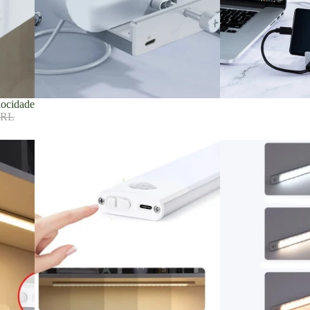
locidade
BRL