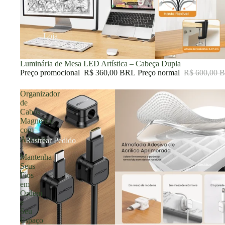
Loja
Promoção
Luminária de Mesa LED Artística – Cabeça Dupla
Preço promocional
R$ 360,00 BRL
Preço normal
R$ 600,00 
Organizador
de
Cabos
Magnético
com
Adesivo
Rastrear Pedido
–
Mantenha
Seus
Fios
em
Ordem
e
Seu
Espaço