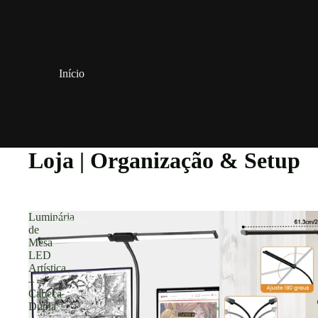
Início
Loja | Organização & Setup
Luminária
Cursos
de
Mesa
LED
Artística
–
Cabeça
Dupla