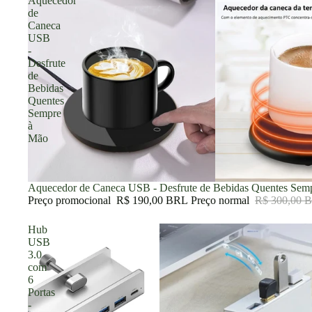
Aquecedor
de
Caneca
USB
-
Desfrute
de
Bebidas
Quentes
Sempre
à
Mão
Promoção
Aquecedor de Caneca USB - Desfrute de Bebidas Quentes Sem
Preço promocional
R$ 190,00 BRL
Preço normal
R$ 300,00 
Hub
USB
3.0
com
6
Portas
-