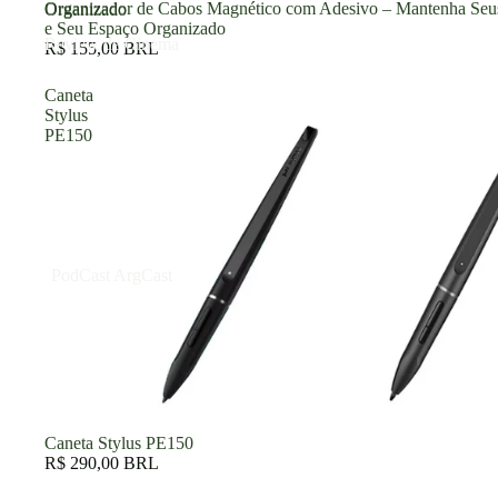
Organizador de Cabos Magnético com Adesivo – Mantenha Seu
Organizado
e Seu Espaço Organizado
Review de Cinema
R$ 155,00 BRL
Caneta
Stylus
PE150
PodCast ArgCast
Caneta Stylus PE150
R$ 290,00 BRL