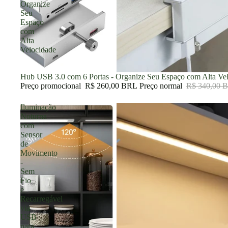
Organize
Seu
Espaço
com
Alta
Velocidade
Promoção
Hub USB 3.0 com 6 Portas - Organize Seu Espaço com Alta Ve
Preço promocional
R$ 260,00 BRL
Preço normal
R$ 340,00 
Iluminação
Noturna
com
Sensor
de
Movimento
-
Sem
Fio
e
Recarregável
via
USB
para