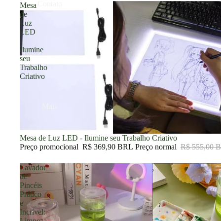
Contato
Mesa
de
Luz
LED
-
Ilumine
seu
Trabalho
Criativo
Mais
Promoção
Mesa de Luz LED - Ilumine seu Trabalho Criativo
Preço promocional
R$ 369,90 BRL
Preço normal
R$ 555,00 
Lavador
de
Pincéis
Prático
e
Incrível:
Limpeza