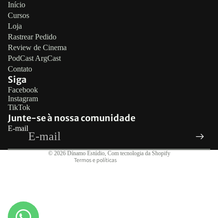
Início
Cursos
Loja
Rastrear Pedido
Review de Cinema
PodCast ArgCast
Contato
Siga
Política de reembolso
Facebook
Instagram
Política de privacidade
TikTok
Termos de serviço
Junte-se à nossa comunidade
E-mail
Política de frete
Informações de contato
© 2026
Dínamo Estúdio
,
Com tecnologia da Shopify
Termos e políticas