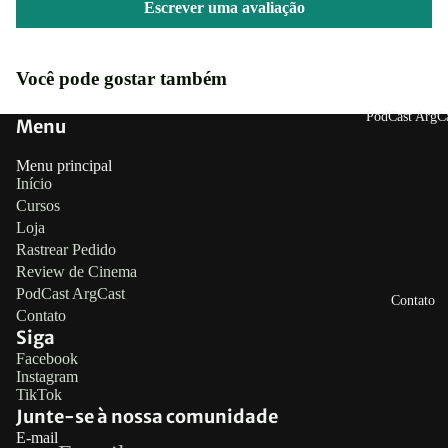
Escrever uma avaliação
Você pode gostar também
PodCast ArgCa
Menu
Menu principal
Início
Cursos
Loja
Rastrear Pedido
Review de Cinema
PodCast ArgCast
Contato
Contato
Siga
Política de reembolso
Facebook
Instagram
Política de privacidade
TikTok
Termos de serviço
Junte-se à nossa comunidade
E-mail
Política de frete