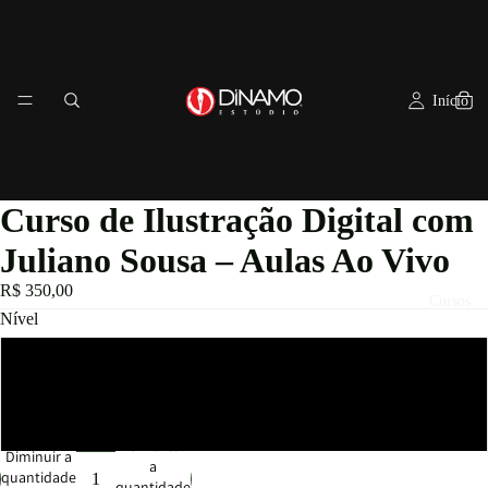
Início
Curso de Ilustração Digital com
Juliano Sousa – Aulas Ao Vivo
R$ 350,00
Cursos
Nível
Iniciante
Intermediário/Avançado
Aumentar
Diminuir a
a
quantidade
quantidade