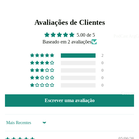
Avaliações de Clientes
5.00 de 5
PodCast ArgCa
Baseado em 2 avaliações
2
0
0
0
0
Contato
Escrever uma avaliação
Sort by
05/06/26