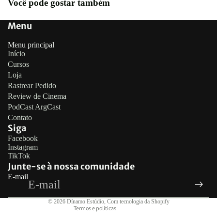
Você pode gostar também
Menu
Menu principal
Início
Cursos
Loja
Rastrear Pedido
Review de Cinema
PodCast ArgCast
Contato
Siga
Política de reembolso
Facebook
Instagram
Política de privacidade
TikTok
Termos de serviço
Junte-se à nossa comunidade
E-mail
Política de frete
Informações de contato
© 2026
Dínamo Estúdio
,
Com tecnologia da Shopify
Termos e políticas