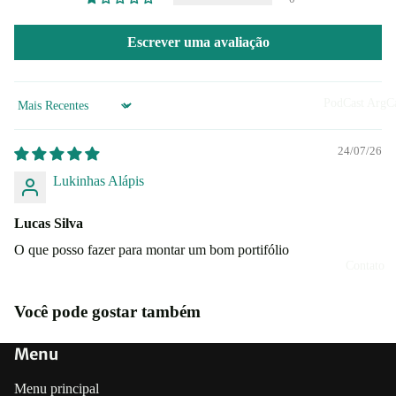
Escrever uma avaliação
PodCast ArgCa
Sort by
24/07/26
Lukinhas Alápis
Lucas Silva
O que posso fazer para montar um bom portifólio
Contato
Você pode gostar também
Menu
Menu principal