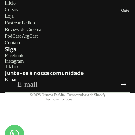
Início
Cursos
Mais
Loja
Rastrear Pedido
Review de Cinema
PodCast ArgCast
Contato
Siga
Política de reembolso
Facebook
Instagram
Política de privacidade
TikTok
Termos de serviço
Junte-se à nossa comunidade
E-mail
Política de frete
Informações de contato
© 2026
Dínamo Estúdio
,
Com tecnologia da Shopify
Termos e políticas