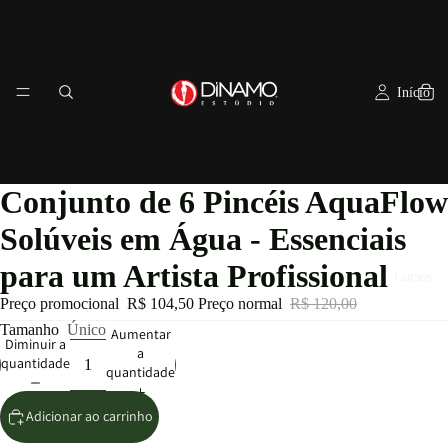
Início
Conjunto de 6 Pincéis AquaFlow
Solúveis em Água - Essenciais
para um Artista Profissional
Cursos
Preço promocional
R$ 104,50
Preço normal
R$ 120,00
Tamanho
Único
Aumentar
Diminuir a
a
quantidade
quantidade
Adicionar ao carrinho