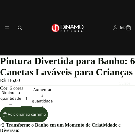
Início
Pintura Divertida para Banho: 6
Canetas Laváveis para Crianças
R$ 116,00
Cursos
Cor
6 cores
Aumentar
Diminuir a
a
quantidade
quantidade
Adicionar ao carrinho
🎨
Transforme o Banho em um Momento de Criatividade e
Diversão!