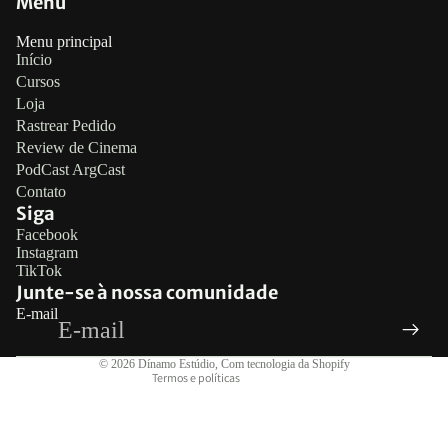
Menu
Menu principal
Início
Cursos
Loja
Rastrear Pedido
Review de Cinema
PodCast ArgCast
Contato
Siga
Política de reembolso
Facebook
Instagram
Política de privacidade
TikTok
Termos de serviço
Junte-se à nossa comunidade
E-mail
Política de frete
Informações de contato
© 2026
Dínamo Estúdio
,
Com tecnologia da Shopify
Termos e políticas