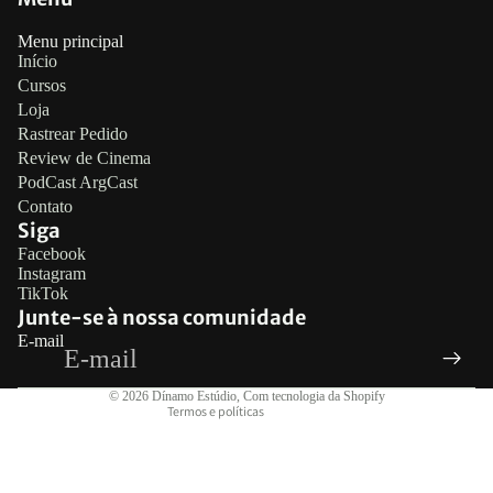
Menu principal
Início
Cursos
Loja
Rastrear Pedido
Review de Cinema
PodCast ArgCast
Contato
Siga
Política de reembolso
Facebook
Instagram
Política de privacidade
TikTok
Termos de serviço
Junte-se à nossa comunidade
E-mail
Política de frete
Informações de contato
© 2026
Dínamo Estúdio
,
Com tecnologia da Shopify
Termos e políticas