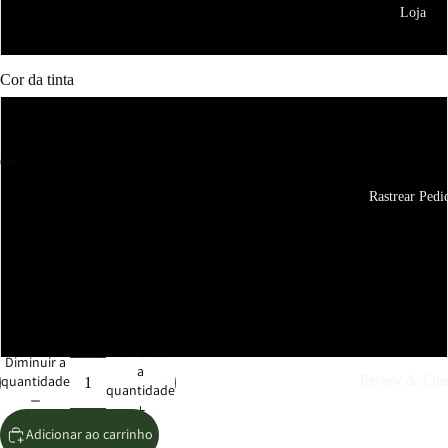
Loja
36
Cor da tinta
Gold
Branco
Rastrear Pedi
Preto
Silver
Multicolorido
Aumentar
Diminuir a
a
quantidade
Review de Cin
quantidade
Adicionar ao carrinho