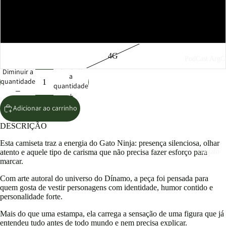
GG
3G
4G
PodCast ArgCa
Aumentar
Diminuir a
a
quantidade
quantidade
Adicionar ao carrinho
DESCRIÇÃO
Esta camiseta traz a energia do Gato Ninja: presença silenciosa, olhar
Contato
atento e aquele tipo de carisma que não precisa fazer esforço para
marcar.
Com arte autoral do universo do Dínamo, a peça foi pensada para
quem gosta de vestir personagens com identidade, humor contido e
personalidade forte.
Mais do que uma estampa, ela carrega a sensação de uma figura que já
entendeu tudo antes de todo mundo e nem precisa explicar.