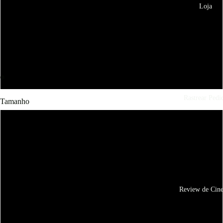
Loja
Branca
Marinho
Cinza
Rastrear Pedi
Tamanho
PP
P
M
Review de Cin
G