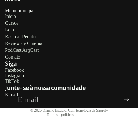
Menu principal
Início
Cursos
Loja
Rastrear Pedido
Review de Cinema
PodCast ArgCast
Contato
Siga
Política de reembolso
Facebook
Instagram
Política de privacidade
TikTok
Termos de serviço
Junte-se à nossa comunidade
E-mail
Política de frete
Informações de contato
© 2026
Dínamo Estúdio
,
Com tecnologia da Shopify
Termos e políticas