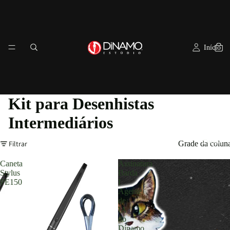
Início
Kit para Desenhistas
Intermediários
Cursos
Filtrar
Grade da colun
Caneta
Assinatura
Stylus
Barda
PE150
I
Agente
de
IA
do
Dínamo