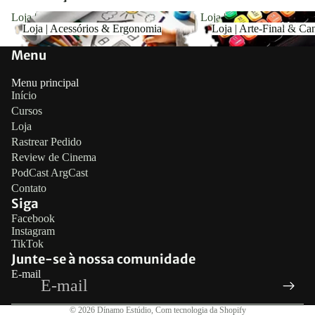
Loja | Acessórios & Ergonomia
Loja | Arte-Final & Canet
Mais
Loja | Acessórios & Ergonomia
Loja | Arte-Final & Ca
Menu
Menu principal
Início
Cursos
Loja
Rastrear Pedido
Review de Cinema
PodCast ArgCast
Contato
Siga
Política de reembolso
Facebook
Instagram
Política de privacidade
TikTok
Termos de serviço
Junte-se à nossa comunidade
E-mail
Política de frete
Informações de contato
© 2026
Dínamo Estúdio
,
Com tecnologia da Shopify