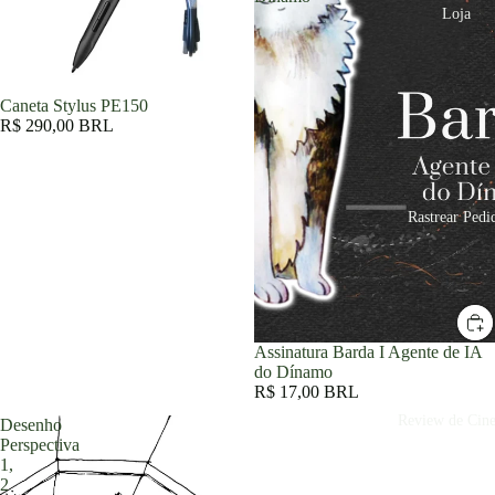
Loja
Caneta Stylus PE150
R$ 290,00 BRL
Rastrear Pedi
Assinatura Barda I Agente de IA
do Dínamo
R$ 17,00 BRL
Review de Cin
Desenho
Perspectiva
1,
2