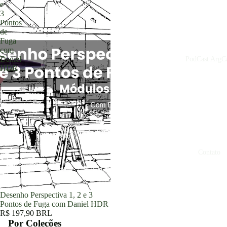
e
3
Pontos
de
Fuga
com
Daniel
PodCast ArgCa
HDR
Contato
Desenho Perspectiva 1, 2 e 3
Pontos de Fuga com Daniel HDR
R$ 197,90 BRL
Por Coleções