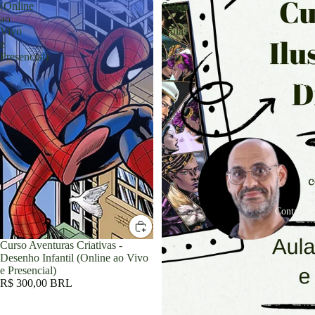
(Online
Sousa
ao
–
Vivo
Aulas
e
Ao
Presencial)
Vivo
PodCast ArgCa
Contato
Curso Aventuras Criativas -
Desenho Infantil (Online ao Vivo
e Presencial)
R$ 300,00 BRL