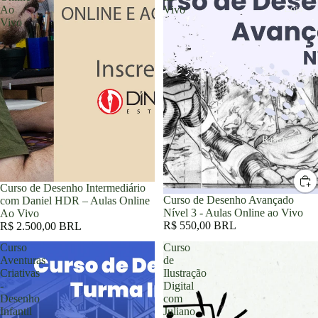
Loja
Ao
Vivo
Vivo
Rastrear Pedi
Curso de Desenho Intermediário
Curso de Desenho Avançado
com Daniel HDR – Aulas Online
Nível 3 - Aulas Online ao Vivo
Ao Vivo
R$ 550,00 BRL
R$ 2.500,00 BRL
Curso
Curso
Aventuras
de
Review de Cin
Criativas
Ilustração
-
Digital
Desenho
com
Infantil
Juliano