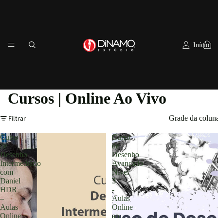
Início
Cursos | Online Ao Vivo
Filtrar
Grade da colun
Cursos
Curso
Curso
de
de
Desenho
Desenho
Intermediário
Avançado
com
Nível
Daniel
3
HDR
-
–
Aulas
Aulas
Online
Online
ao