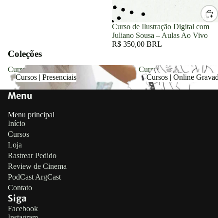
Mais
Curso de Ilustração Digital com
Juliano Sousa – Aulas Ao Vivo
R$ 350,00 BRL
Coleções
Cursos | Presenciais
Cursos | Online Gravados
Cursos | Presenciais
Cursos | Online Grava
Menu
Menu principal
Início
Cursos
Loja
Rastrear Pedido
Review de Cinema
PodCast ArgCast
Contato
Siga
Política de reembolso
Facebook
Instagram