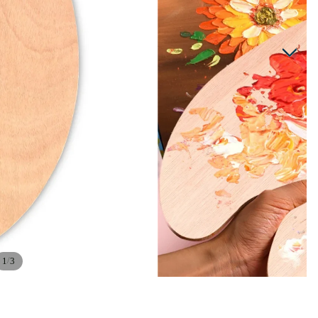
/
1
3