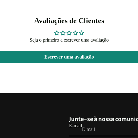
Avaliações de Clientes
Seja o primeiro a escrever uma avaliação
Escrever uma avaliação
Política de reembolso
Junte-se à nossa comuni
Política de privacidade
E-mail
Termos de serviço