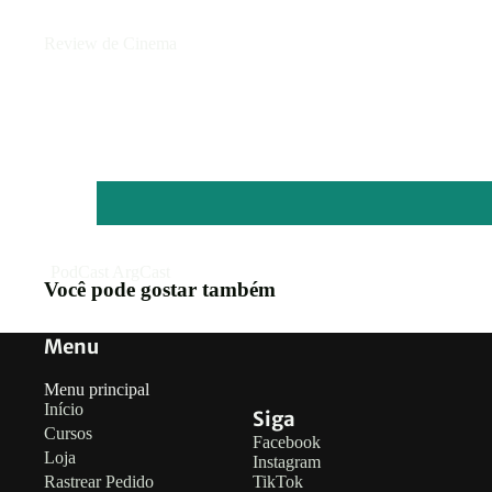
Review de Cinema
PodCast ArgCast
Você pode gostar também
Menu
Menu principal
Início
Siga
Cursos
Facebook
Loja
Instagram
Rastrear Pedido
TikTok