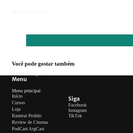
Review de Cinema
Você pode gostar também
PodCast ArgCast
Menu
Menu principal
Início
Siga
Cursos
Facebook
Loja
Instagram
Rastrear Pedido
TikTok
Review de Cinema
PodCast ArgCast