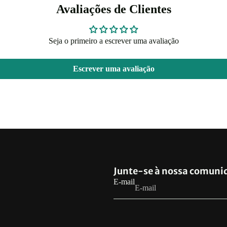
Avaliações de Clientes
Seja o primeiro a escrever uma avaliação
Escrever uma avaliação
Política de reembolso
Junte-se à nossa comuni
Política de privacidade
E-mail
Termos de serviço
Política de frete
Informações de contato