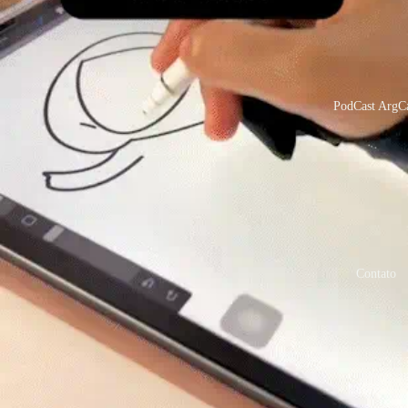
PodCast ArgCa
Contato