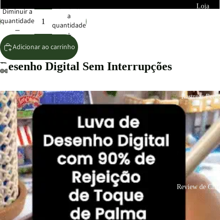
Aumentar
Loja
Diminuir a
a
quantidade
quantidade
Adicionar ao carrinho
Desenho Digital Sem Interrupções
Rastrear Pedi
Review de Cin