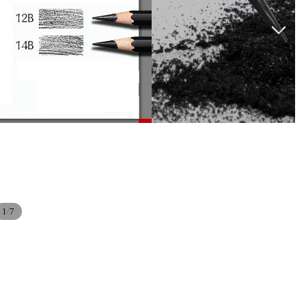
/
1
7