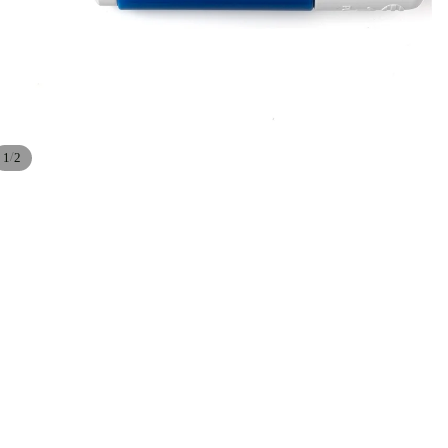
/
1
2