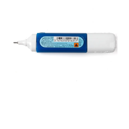
onar ao
rinho